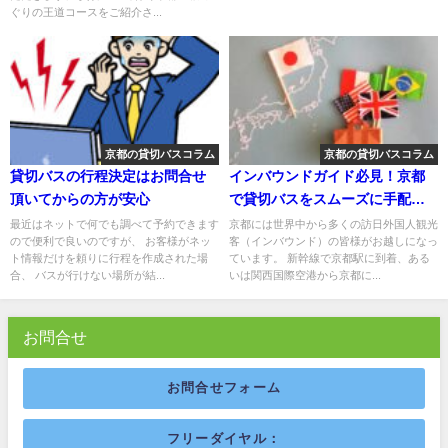
ぐりの王道コースをご紹介さ...
京都の貸切バスコラム
京都の貸切バスコラム
貸切バスの行程決定はお問合せ
インバウンドガイド必見！京都
頂いてからの方が安心
で貸切バスをスムーズに手配・
運行するための完全マニュアル
最近はネットで何でも調べて予約できます
京都には世界中から多くの訪日外国人観光
ので便利で良いのですが、 お客様がネッ
客（インバウンド）の皆様がお越しになっ
ト情報だけを頼りに行程を作成された場
ています。 新幹線で京都駅に到着、ある
合、 バスが行けない場所が結...
いは関西国際空港から京都に...
お問合せ
お問合せフォーム
フリーダイヤル：