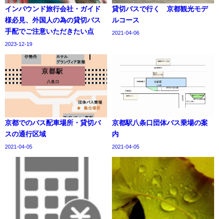
インバウンド旅行会社・ガイド
貸切バスで行く 京都観光モデ
様必見、外国人の為の貸切バス
ルコース
手配でご注意いただきたい点
2021-04-06
2023-12-19
京都でのバス配車場所・貸切バ
京都駅八条口団体バス乗場の案
スの通行区域
内
2021-04-05
2021-04-05