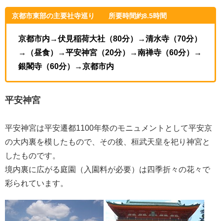
京都市東部の主要社寺巡り 所要時間約8.5時間
京都市内→伏見稲荷大社（80分）→清水寺（70分）
→（昼食）→平安神宮（20分）→南禅寺（60分）→
銀閣寺（60分）→京都市内
平安神宮
平安神宮は平安遷都1100年祭のモニュメントとして平安京
の大内裏を模したもので、その後、桓武天皇を祀り神宮と
したものです。
境内裏に広がる庭園（入園料が必要）は四季折々の花々で
彩られています。