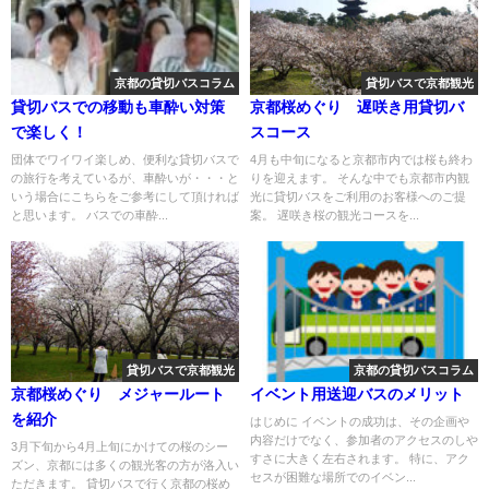
京都の貸切バスコラム
貸切バスで京都観光
貸切バスでの移動も車酔い対策
京都桜めぐり 遅咲き用貸切バ
で楽しく！
スコース
団体でワイワイ楽しめ、便利な貸切バスで
4月も中旬になると京都市内では桜も終わ
の旅行を考えているが、車酔いが・・・と
りを迎えます。 そんな中でも京都市内観
いう場合にこちらをご参考にして頂ければ
光に貸切バスをご利用のお客様へのご提
と思います。 バスでの車酔...
案。 遅咲き桜の観光コースを...
貸切バスで京都観光
京都の貸切バスコラム
京都桜めぐり メジャールート
イベント用送迎バスのメリット
を紹介
はじめに イベントの成功は、その企画や
内容だけでなく、参加者のアクセスのしや
3月下旬から4月上旬にかけての桜のシー
すさに大きく左右されます。 特に、アク
ズン、京都には多くの観光客の方が洛入い
セスが困難な場所でのイベン...
ただきます。 貸切バスで行く京都の桜め