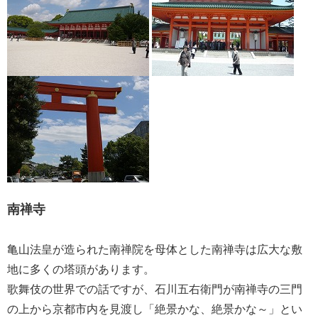
南禅寺
亀山法皇が造られた南禅院を母体とした南禅寺は広大な敷
地に多くの塔頭があります。
歌舞伎の世界での話ですが、石川五右衛門が南禅寺の三門
の上から京都市内を見渡し「絶景かな、絶景かな～」とい