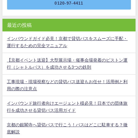
0120-97-4411
最近の投稿
インバウンドガイド必見！京都で貸切バスをスムーズに手配・
運行するための完全マニュアル
【京都イベント送迎】大型展示場・催事会場発着のピストン運
行（シャトルバス）を成功させる3つの鉄則
工事現場・現場視察などの貸切バス送迎もお任せ！活用例と利
用の際の注意点
インバウンド旅行者向けエージェント様必見！日本での団体旅
行を成功させる貸切バス活用ガイド
京都の銀閣寺へ貸切バスで行こう！バスはどこに駐車する？徹
底解説