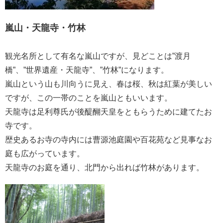
嵐山・天龍寺・竹林
観光名所として有名な嵐山ですが、見どことは”渡月
橋”、”世界遺産・天龍寺”、”竹林”になります。
嵐山という山も川向うに見え、春は桜、秋は紅葉が美しい
ですが、この一帯のことを嵐山ともいいます。
天龍寺は足利尊氏が後醍醐天皇をともらうために建てたお
寺です。
歴史あるお寺の寺内には曹源池庭園や百花苑など見事なお
庭も広がっています。
天龍寺のお庭を通り、北門から出れば竹林があります。