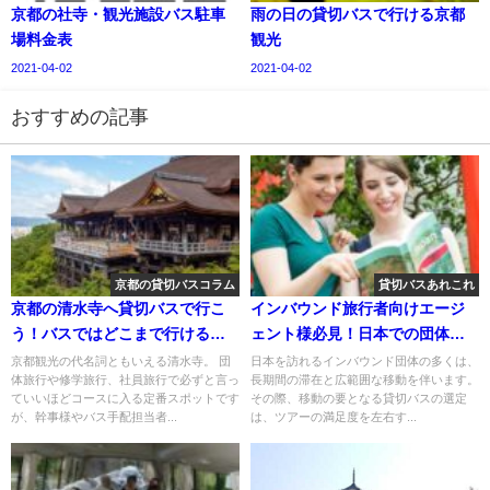
京都の社寺・観光施設バス駐車
雨の日の貸切バスで行ける京都
場料金表
観光
2021-04-02
2021-04-02
おすすめの記事
京都の貸切バスコラム
貸切バスあれこれ
京都の清水寺へ貸切バスで行こ
インバウンド旅行者向けエージ
う！バスではどこまで行ける？
ェント様必見！日本での団体旅
どこに駐車する？徹底解説
行を成功させる貸切バス活用ガ
京都観光の代名詞ともいえる清水寺。 団
日本を訪れるインバウンド団体の多くは、
体旅行や修学旅行、社員旅行で必ずと言っ
長期間の滞在と広範囲な移動を伴います。
イド
ていいほどコースに入る定番スポットです
その際、移動の要となる貸切バスの選定
が、幹事様やバス手配担当者...
は、ツアーの満足度を左右す...