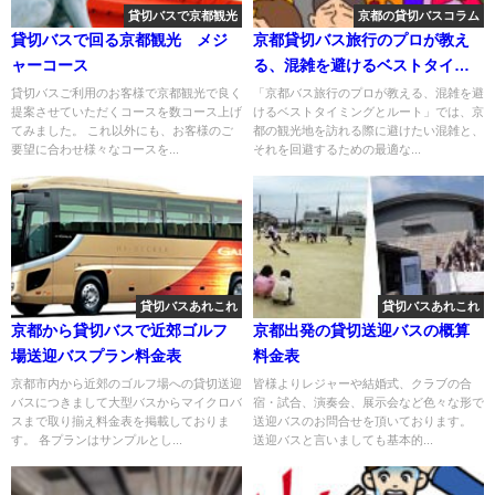
貸切バスで京都観光
京都の貸切バスコラム
貸切バスで回る京都観光 メジ
京都貸切バス旅行のプロが教え
ャーコース
る、混雑を避けるベストタイミ
ングとルート
貸切バスご利用のお客様で京都観光で良く
「京都バス旅行のプロが教える、混雑を避
提案させていただくコースを数コース上げ
けるベストタイミングとルート」では、京
てみました。 これ以外にも、お客様のご
都の観光地を訪れる際に避けたい混雑と、
要望に合わせ様々なコースを...
それを回避するための最適な...
貸切バスあれこれ
貸切バスあれこれ
京都から貸切バスで近郊ゴルフ
京都出発の貸切送迎バスの概算
場送迎バスプラン料金表
料金表
京都市内から近郊のゴルフ場への貸切送迎
皆様よりレジャーや結婚式、クラブの合
バスにつきまして大型バスからマイクロバ
宿・試合、演奏会、展示会など色々な形で
スまで取り揃え料金表を掲載しておりま
送迎バスのお問合せを頂いております。
す。 各プランはサンプルとし...
送迎バスと言いましても基本的...