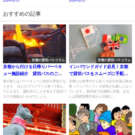
2024-02-27
2024-02-27
おすすめの記事
京都の貸切バスコラム
京都の貸切バスコラム
京都から行ける日帰りバーベキ
インバウンドガイド必見！京都
ュー施設紹介 貸切バスのご利
で貸切バスをスムーズに手配・
用を！
運行するための完全マニュアル
春や秋にはバーベキューに絶好の季節とな
京都には世界中から多くの訪日外国人観光
ります。 みんなでワイワイと食べて飲ん
客（インバウンド）の皆様がお越しになっ
でとなると、運転手のことを考えて貸切バ
ています。 新幹線で京都駅に到着、ある
スでの移動はいかがでしょう...
いは関西国際空港から京都に...