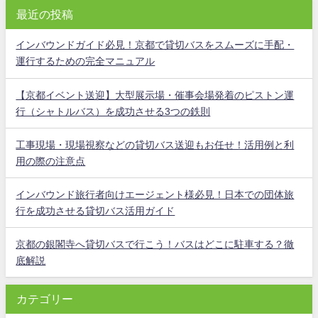
最近の投稿
インバウンドガイド必見！京都で貸切バスをスムーズに手配・
運行するための完全マニュアル
【京都イベント送迎】大型展示場・催事会場発着のピストン運
行（シャトルバス）を成功させる3つの鉄則
工事現場・現場視察などの貸切バス送迎もお任せ！活用例と利
用の際の注意点
インバウンド旅行者向けエージェント様必見！日本での団体旅
行を成功させる貸切バス活用ガイド
京都の銀閣寺へ貸切バスで行こう！バスはどこに駐車する？徹
底解説
カテゴリー