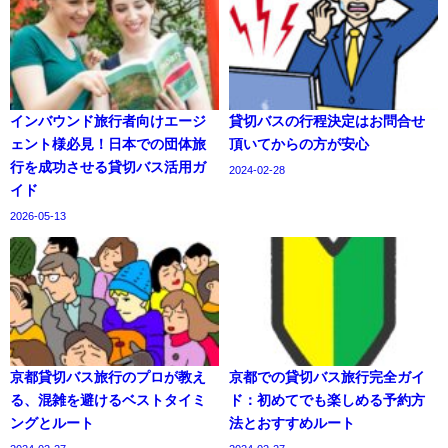
インバウンド旅行者向けエージ
貸切バスの行程決定はお問合せ
ェント様必見！日本での団体旅
頂いてからの方が安心
行を成功させる貸切バス活用ガ
2024-02-28
イド
2026-05-13
京都貸切バス旅行のプロが教え
京都での貸切バス旅行完全ガイ
る、混雑を避けるベストタイミ
ド：初めてでも楽しめる予約方
ングとルート
法とおすすめルート