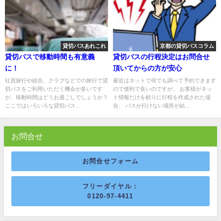
貸切バスあれこれ
京都の貸切バスコラム
貸切バスで移動時間も有意義
貸切バスの行程決定はお問合せ
に！
頂いてからの方が安心
社員旅行や組合、クラブなどでの旅行で貸
最近はネットで何でも調べて予約できます
切バスをご利用いただく機会が多いです
ので便利で良いのですが、 お客様がネッ
が、移動時間はどうお過ごしでしょうか？
ト情報だけを頼りに行程を作成された場
ここではいろいろな貸切バス...
合、 バスが行けない場所が結...
お問合せ
お問合せフォーム
フリーダイヤル：
0120-97-4411